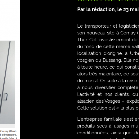
Par la rédaction, le
23 mai
Le transporteur et logistic
son nouveau site à Cernay (
Thur. Cet investissement de 
du fond de cette même vallé
localisation d’origine, à Ur
vosgien du Bussang. Elle nou
à toute heure, ce qui constit
alors très majoritaire, de so
du massif. Or suite à la cr
à nous diversifier complèt
l’activité et nos clients,
alsacien des Vosges », expli
Cette solution est « la plus p
L’entreprise familiale s’est 
produits secs à usages mult
conditionnées, ainsi que d