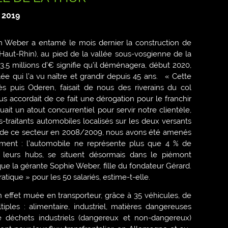
 2019
ien Weber a entamé le mois dernier la construction de
Haut-Rhin), au pied de la vallée sous-vosgienne de la
3,5 millions d’€ signifie qu’il déménagera, début 2020,
e qui l’a vu naître et grandir depuis 45 ans. « Cette
bès puis Oderen, faisait de nous des riverains du col
s accordait de ce fait une dérogation pour le franchir
uait un atout concurrentiel pour servir notre clientèle,
us-traitants automobiles localisés sur les deux versants
ise de ce secteur en 2008/2009, nous avons été amenés
ement : l’automobile ne représente plus que 4 % de
 ou leurs hubs, se situent désormais dans le piémont
que la gérante Sophie Weber, fille du fondateur Gérard.
ratique » pour les 50 salariés, estime-t-elle.
en effet muée en transporteur, grâce à 35 véhicules, de
iples : alimentaire, industriel, matières dangereuses
e déchets industriels (dangereux et non-dangereux)