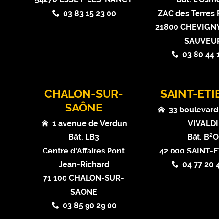
03 83 15 23 00
ZAC des Terres
21800 CHEVIGNY
SAUVEU
03 80 44 
CHALON-SUR-
SAINT-ET
SAÔNE
33 boulevard
1 avenue de Verdun
VIVALDI
Bât. LB3
Bât. B²O
Centre d'Affaires Pont
42 000 SAINT-
Jean-Richard
04 77 20 
71 100 CHALON-SUR-
SAONE
03 85 90 29 00