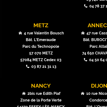
04 78 37 
METZ
ANNEC
4 rue Valentin Bousch
47 rue Cas
Bât. L'Emeraude
Bât. BUROCIT
Parc du Technopole
Parc Alta
57 070 METZ
74 650 CHA
57084 METZ Cedex 03
04 50 64 
03 87 21 31 13
NANCY
DIJO
2bis rue Edith Piaf
10 rue Nico
Zone de la Porte Verte
Condorce
54270 ESSEY-LÈS-NANCY
Bât. L'Osm