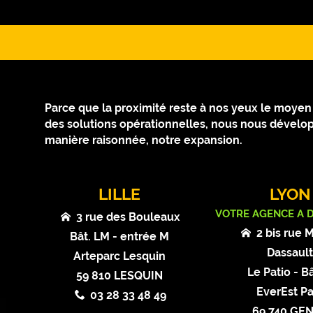
Parce que la proximité reste à nos yeux le moyen le
des solutions opérationnelles, nous nous dévelop
manière raisonnée, notre expansion.
LILLE
LYON
VOTRE AGENCE A 
3 rue des Bouleaux
2 bis rue 
Bât. LM - entrée M
Dassaul
Arteparc Lesquin
Le Patio - Bâ
59 810 LESQUIN
EverEst Pa
03 28 33 48 49
69 740 GE