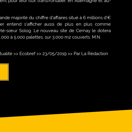
ent pour leur flux transfrontalier, en Allemagne et au-
nde majorité du chiffre d’affaires situé à 6 millions d’€
eber entend s’afficher aussi de plus en plus comme
ciété-sœur Solog. Le nouveau site de Cernay le dotera
4.000 à 5.000 palettes, sur 3.000 m2 couverts. M.N.
ctualité >> Ecobref >> 23/05/2019 >> Par La Rédaction