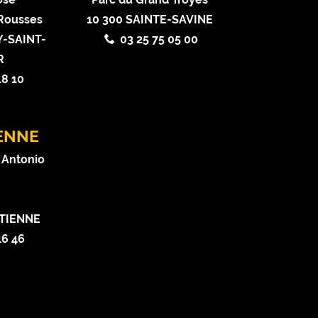
 Rousses
10 300 SAINTE-SAVINE
-SAINT-
03 25 75 05 00
R
18 10
IENNE
 Antonio
ETIENNE
46 46