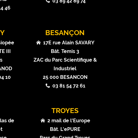
03 89 42 89 74
14 46
Y
BESANÇON
siopée
17E rue Alain SAVARY
E III
Bât. Temis 3
ïs
ZAC du Parc Scientifique &
VANOD
Industriel
04 10
25 000 BESANCON
03 81 54 72 61
N
TROYES
las de
2 mail de l'Europe
t
Bât. L'ePURE
ose
Parc du Grand Troyes