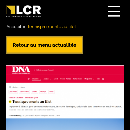
Accueil
»
Tennispro monte au filet
Retour au menu actualités