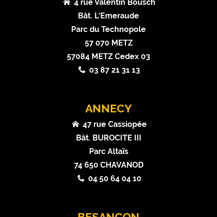
4 rue Valentin Bousch
Bât. L'Emeraude
Parc du Technopole
57 070 METZ
57084 METZ Cedex 03
03 87 21 31 13
ANNECY
47 rue Cassiopée
Bât. BUROCITE III
Parc Altaïs
74 650 CHAVANOD
04 50 64 04 10
BESANÇON