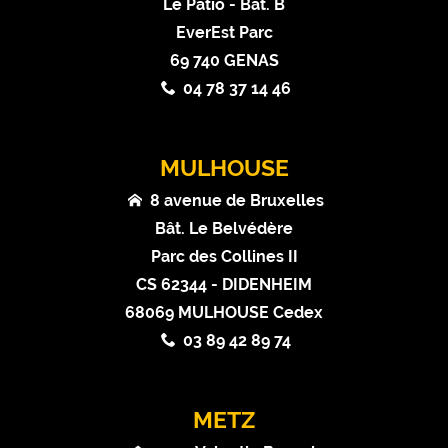
Le Patio - Bât. B
EverEst Parc
69 740 GENAS
04 78 37 14 46
MULHOUSE
8 avenue de Bruxelles
Bât. Le Belvédère
Parc des Collines II
CS 62344 - DIDENHEIM
68069 MULHOUSE Cedex
03 89 42 89 74
METZ