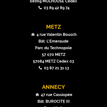
68069 MULHOUSE Cedex
03 89 42 89 74
METZ
4 rue Valentin Bousch
Bât. L'Emeraude
Parc du Technopole
57 070 METZ
57084 METZ Cedex 03
03 87 21 31 13
ANNECY
47 rue Cassiopée
Bât. BUROCITE III