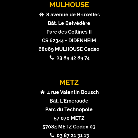
MULHOUSE
8 avenue de Bruxelles
Bât. Le Belvédère
Parc des Collines II
CS 62344 - DIDENHEIM
68069 MULHOUSE Cedex
03 89 42 89 74
METZ
4 rue Valentin Bousch
Bât. L'Emeraude
Parc du Technopole
57 070 METZ
57084 METZ Cedex 03
03 87 21 31 13