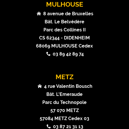
MULHOUSE
8 avenue de Bruxelles
Bât. Le Belvédère
Parc des Collines II
CS 62344 - DIDENHEIM
68069 MULHOUSE Cedex
03 89 42 89 74
METZ
4 rue Valentin Bousch
Bât. L'Emeraude
Parc du Technopole
57 070 METZ
57084 METZ Cedex 03
03 87 21 31 13