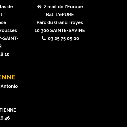
las de
2 mail de l'Europe
t
Bât. L'ePURE
ose
Parc du Grand Troyes
 Rousses
10 300 SAINTE-SAVINE
-SAINT-
03 25 75 05 00
R
18 10
IENNE
 Antonio
ETIENNE
46 46