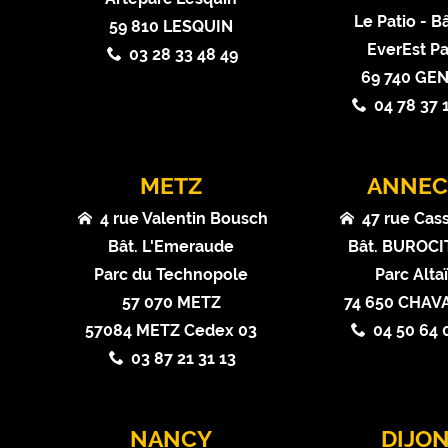
Le Patio - Bâ
59 810 LESQUIN
EverEst Pa
03 28 33 48 49
69 740 GE
04 78 37 
METZ
ANNEC
4 rue Valentin Bousch
47 rue Cas
Bât. L'Emeraude
Bât. BUROCIT
Parc du Technopole
Parc Alta
57 070 METZ
74 650 CHA
57084 METZ Cedex 03
04 50 64 
03 87 21 31 13
NANCY
DIJO