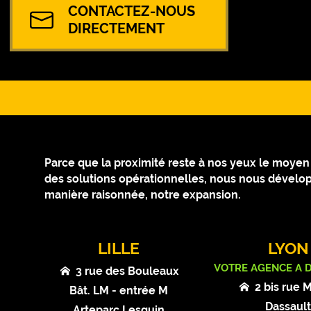
CONTACTEZ-NOUS
DIRECTEMENT
Parce que la proximité reste à nos yeux le moyen le
des solutions opérationnelles, nous nous dévelop
manière raisonnée, notre expansion.
LILLE
LYON
VOTRE AGENCE A 
3 rue des Bouleaux
2 bis rue 
Bât. LM - entrée M
Dassaul
Arteparc Lesquin