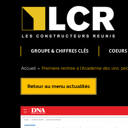
GROUPE & CHIFFRES CLÉS
COEURS 
Accueil
»
Première rentrée à l’Académie des vins: 
Retour au menu actualités