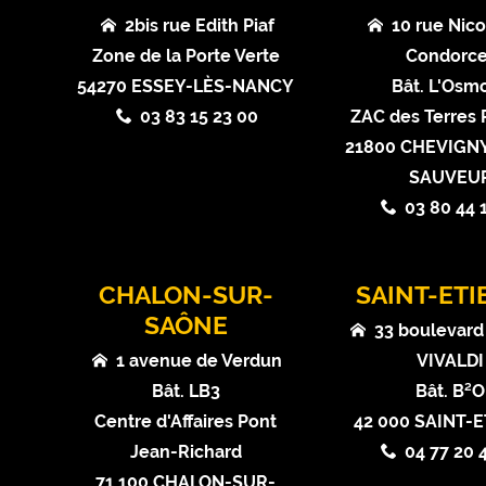
2bis rue Edith Piaf
10 rue Nico
Zone de la Porte Verte
Condorce
54270 ESSEY-LÈS-NANCY
Bât. L'Osm
03 83 15 23 00
ZAC des Terres
21800 CHEVIGNY
SAUVEU
03 80 44 
CHALON-SUR-
SAINT-ET
SAÔNE
33 boulevard
1 avenue de Verdun
VIVALDI
Bât. LB3
Bât. B²O
Centre d'Affaires Pont
42 000 SAINT-
Jean-Richard
04 77 20 
71 100 CHALON-SUR-