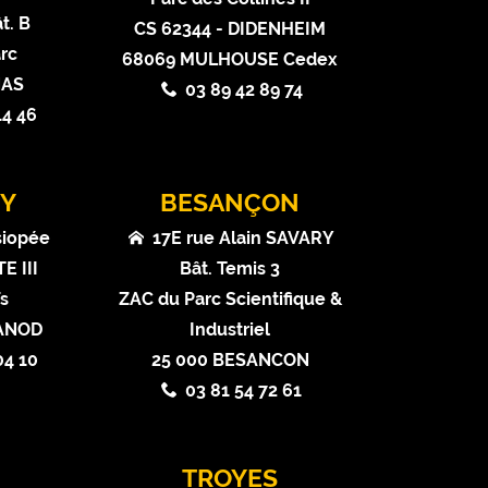
t. B
CS 62344 - DIDENHEIM
rc
68069 MULHOUSE Cedex
NAS
03 89 42 89 74
14 46
Y
BESANÇON
siopée
17E rue Alain SAVARY
E III
Bât. Temis 3
ïs
ZAC du Parc Scientifique &
VANOD
Industriel
04 10
25 000 BESANCON
03 81 54 72 61
N
TROYES