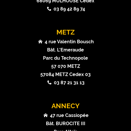
68069 MULHOUSE Cedex
03 89 42 89 74
METZ
4 rue Valentin Bousch
Bât. L'Emeraude
Parc du Technopole
57 070 METZ
57084 METZ Cedex 03
03 87 21 31 13
ANNECY
47 rue Cassiopée
Bât. BUROCITE III