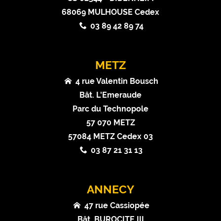
68069 MULHOUSE Cedex
03 89 42 89 74
METZ
4 rue Valentin Bousch
Bât. L'Emeraude
Parc du Technopole
57 070 METZ
57084 METZ Cedex 03
03 87 21 31 13
ANNECY
47 rue Cassiopée
Bât. BUROCITE III