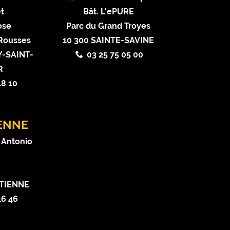
t
Bât. L'ePURE
ose
Parc du Grand Troyes
 Rousses
10 300 SAINTE-SAVINE
-SAINT-
03 25 75 05 00
R
18 10
IENNE
 Antonio
ETIENNE
46 46