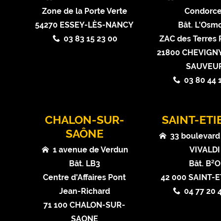
Zone de la Porte Verte
Condorce
54270 ESSEY-LÈS-NANCY
Bât. L'Osm
03 83 15 23 00
ZAC des Terres
21800 CHEVIGNY
SAUVEU
03 80 44 
CHALON-SUR-
SAINT-ET
SAÔNE
33 boulevard
1 avenue de Verdun
VIVALDI
Bât. LB3
Bât. B²O
Centre d'Affaires Pont
42 000 SAINT-
Jean-Richard
04 77 20 
71 100 CHALON-SUR-
SAONE