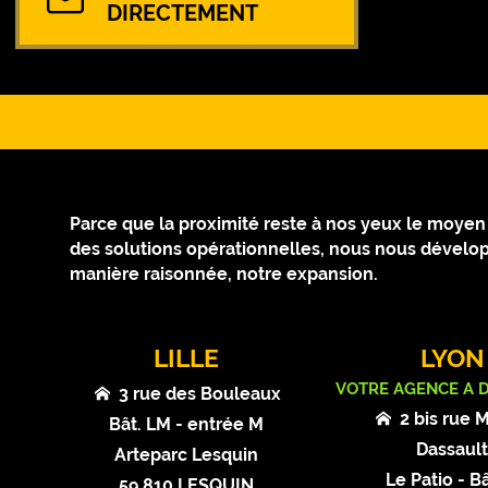
DIRECTEMENT
Parce que la proximité reste à nos yeux le moyen le
des solutions opérationnelles, nous nous dévelop
manière raisonnée, notre expansion.
LILLE
LYON
VOTRE AGENCE A 
3 rue des Bouleaux
2 bis rue 
Bât. LM - entrée M
Dassaul
Arteparc Lesquin
Le Patio - Bâ
59 810 LESQUIN