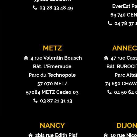
EverEst Pa
03 28 33 48 49
69 740 GE
04 78 37 
METZ
ANNEC
4 rue Valentin Bousch
47 rue Cas
Bât. L'Emeraude
Bât. BUROCIT
Parc du Technopole
Parc Alta
57 070 METZ
74 650 CHA
57084 METZ Cedex 03
04 50 64 
03 87 21 31 13
NANCY
DIJO
2bis rue Edith Piaf
10 rue Nico