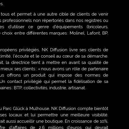
s.
 tous et permet à une autre cible de clients de venir
 professionnels non répertoriés dans nos registres ou
les d’utiliser ce genre d’équipements (bricoleurs,
le choix entre différentes marques : Molinel, Lafont, BP,
opéens privilégiés, NK Diffusion livre ses clients de
ximité, l’écoute et le conseil au cœur de sa démarche.
, la directrice tient à mettre en avant sa qualité de
 mieux ses clients : « nous avons un rôle de partenaire
ous offrons un produit qui impose des normes de
 » Un contact privilégié qui permet la fidélisation de sa
nes : BTP, collectivités, industrie, artisanat.
du Parc Glück à Mulhouse, NK Diffusion compte bientôt
es locaux et lui permettre une meilleure visibilité.
it aussi accueillir une boutique. En croissance de 10%,
fre d’affaires de 2,6 millions d’euros qui devrait