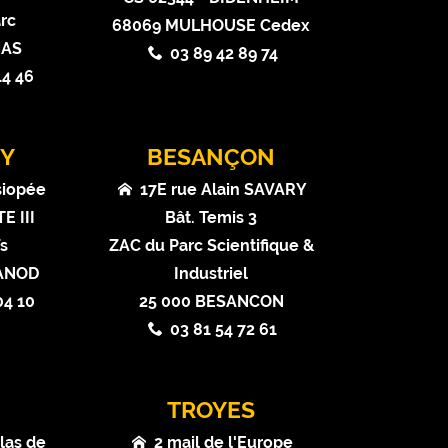
rc
68069 MULHOUSE Cedex
NAS
03 89 42 89 74
14 46
Y
BESANÇON
siopée
17E rue Alain SAVARY
E III
Bât. Temis 3
ïs
ZAC du Parc Scientifique &
VANOD
Industriel
04 10
25 000 BESANCON
03 81 54 72 61
N
TROYES
las de
2 mail de l'Europe