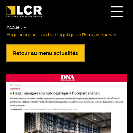
Accueil
»
Hager inaugure son hub logistique à l’Ecoparc rhénan
Retour au menu actualités