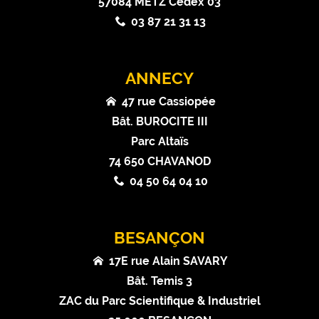
57084 METZ Cedex 03
03 87 21 31 13
ANNECY
47 rue Cassiopée
Bât. BUROCITE III
Parc Altaïs
74 650 CHAVANOD
04 50 64 04 10
BESANÇON
17E rue Alain SAVARY
Bât. Temis 3
ZAC du Parc Scientifique & Industriel