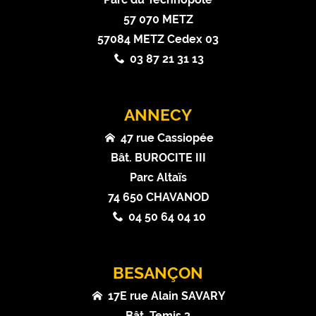
57 070 METZ
57084 METZ Cedex 03
03 87 21 31 13
ANNECY
47 rue Cassiopée
Bât. BUROCITE III
Parc Altaïs
74 650 CHAVANOD
04 50 64 04 10
BESANÇON
17E rue Alain SAVARY
Bât. Temis 3