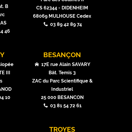
t. B
CS 62344 - DIDENHEIM
rc
68069 MULHOUSE Cedex
NAS
03 89 42 89 74
14 46
Y
BESANÇON
siopée
17E rue Alain SAVARY
E III
Bât. Temis 3
ïs
ZAC du Parc Scientifique &
VANOD
Industriel
04 10
25 000 BESANCON
03 81 54 72 61
N
TROYES