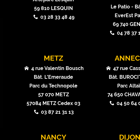
Le Patio - Bâ
59 810 LESQUIN
EverEst Pa
03 28 33 48 49
69 740 GE
04 78 37 
METZ
ANNEC
4 rue Valentin Bousch
47 rue Cas
Bât. L'Emeraude
Bât. BUROCIT
Parc du Technopole
Parc Alta
57 070 METZ
74 650 CHA
57084 METZ Cedex 03
04 50 64 
03 87 21 31 13
NANCY
DIJO