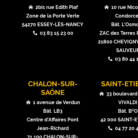
2bis rue Edith Piaf
10 rue Nico
Zone de la Porte Verte
Condorce
54270 ESSEY-LÈS-NANCY
Bât. L'Osm
03 83 15 23 00
ZAC des Terres
21800 CHEVIGNY
SAUVEU
03 80 44 
CHALON-SUR-
SAINT-ET
SAÔNE
33 boulevard
1 avenue de Verdun
VIVALDI
Bât. LB3
Bât. B²O
Centre d'Affaires Pont
42 000 SAINT-
Jean-Richard
04 77 20 
71 100 CHALON-SUR-