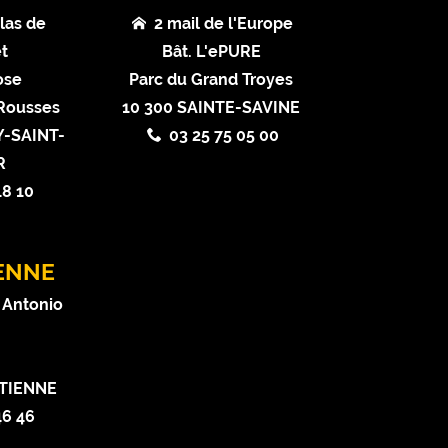
las de
2 mail de l'Europe
t
Bât. L'ePURE
ose
Parc du Grand Troyes
 Rousses
10 300 SAINTE-SAVINE
-SAINT-
03 25 75 05 00
R
18 10
IENNE
 Antonio
ETIENNE
46 46