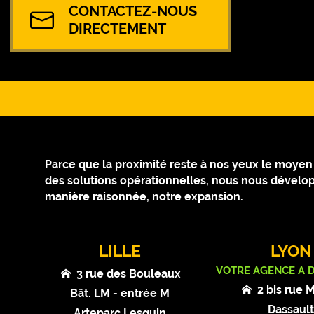
CONTACTEZ-NOUS
DIRECTEMENT
Parce que la proximité reste à nos yeux le moyen le
des solutions opérationnelles, nous nous dévelop
manière raisonnée, notre expansion.
LILLE
LYON
VOTRE AGENCE A 
3 rue des Bouleaux
2 bis rue 
Bât. LM - entrée M
Dassaul
Arteparc Lesquin