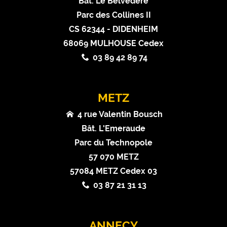
Bât. Le Belvédère
Parc des Collines II
CS 62344 - DIDENHEIM
68069 MULHOUSE Cedex
03 89 42 89 74
METZ
4 rue Valentin Bousch
Bât. L'Emeraude
Parc du Technopole
57 070 METZ
57084 METZ Cedex 03
03 87 21 31 13
ANNECY