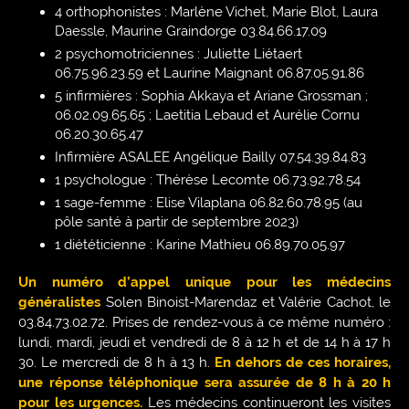
4 orthophonistes : Marlène Vichet, Marie Blot, Laura
Daessle, Maurine Graindorge 03.84.66.17.09
2 psychomotriciennes : Juliette Liétaert
06.75.96.23.59 et Laurine Maignant 06.87.05.91.86
5 infirmières : Sophia Akkaya et Ariane Grossman ;
06.02.09.65.65 ; Laetitia Lebaud et Aurélie Cornu
06.20.30.65.47
Infirmière ASALEE Angélique Bailly 07.54.39.84.83
1 psychologue : Thérèse Lecomte 06.73.92.78.54
1 sage-femme : Elise Vilaplana 06.82.60.78.95 (au
pôle santé à partir de septembre 2023)
1 diététicienne : Karine Mathieu 06.89.70.05.97
Un numéro d’appel unique pour les médecins
généralistes
Solen Binoist-Marendaz et Valérie Cachot, le
03.84.73.02.72. Prises de rendez-vous à ce même numéro :
lundi, mardi, jeudi et vendredi de 8 à 12 h et de 14 h à 17 h
30. Le mercredi de 8 h à 13 h.
En dehors de ces horaires,
une réponse téléphonique sera assurée de 8 h à 20 h
pour les urgences.
Les médecins continueront les visites