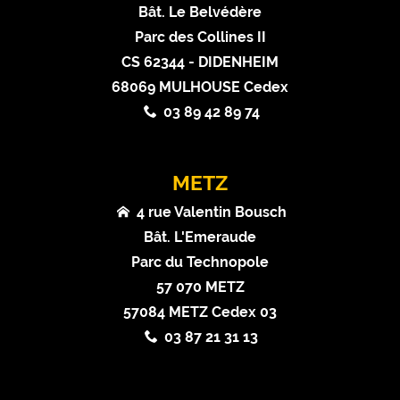
Bât. Le Belvédère
Parc des Collines II
CS 62344 - DIDENHEIM
68069 MULHOUSE Cedex
03 89 42 89 74
METZ
4 rue Valentin Bousch
Bât. L'Emeraude
Parc du Technopole
57 070 METZ
57084 METZ Cedex 03
03 87 21 31 13